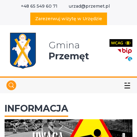
+48 65 549 60 71
urzad@przemet.pl
X
Wyszukaj w serwisie
Zarezerwuj wizytę w Urzędzie
Gmina
Przemęt
☱
INFORMACJA