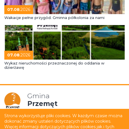
07.08
.2026
Wakacje pełne przygód. Gminna półkolonia za nami
07.08
.2026
Wykaz nieruchomości przeznaczonej do oddania w
dzierżawę
Gmina
Przemęt
Strona wykorzystuje pliki cookies. W każdym czasie można
dokonać zmiany ustaleń dotyczących plików cookies.
Mapa strony
Polityka prywatności
Więcej informacji dotyczących plików cookies jak i tych