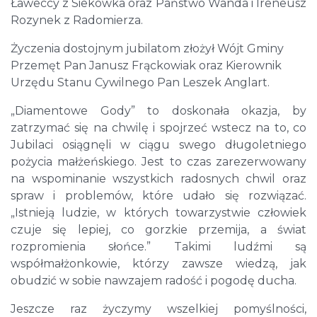
Ławeccy z Siekówka oraz Państwo Wanda i Ireneusz
Rozynek z Radomierza.
Życzenia dostojnym jubilatom złożył Wójt Gminy
Przemęt Pan Janusz Frąckowiak oraz Kierownik
Urzędu Stanu Cywilnego Pan Leszek Anglart.
„Diamentowe Gody” to doskonała okazja, by
zatrzymać się na chwilę i spojrzeć wstecz na to, co
Jubilaci osiągnęli w ciągu swego długoletniego
pożycia małżeńskiego. Jest to czas zarezerwowany
na wspominanie wszystkich radosnych chwil oraz
spraw i problemów, które udało się rozwiązać.
„Istnieją ludzie, w których towarzystwie człowiek
czuje się lepiej, co gorzkie przemija, a świat
rozpromienia słońce.” Takimi ludźmi są
współmałżonkowie, którzy zawsze wiedzą, jak
obudzić w sobie nawzajem radość i pogodę ducha.
Jeszcze raz życzymy wszelkiej pomyślności,