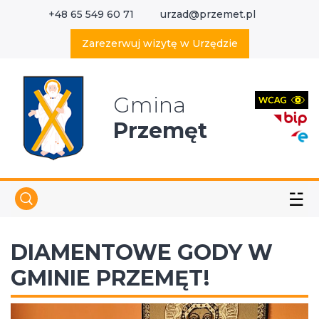
+48 65 549 60 71
urzad@przemet.pl
X
Wyszukaj w serwisie
Zarezerwuj wizytę w Urzędzie
Gmina
Przemęt
☱
DIAMENTOWE GODY W
GMINIE PRZEMĘT!