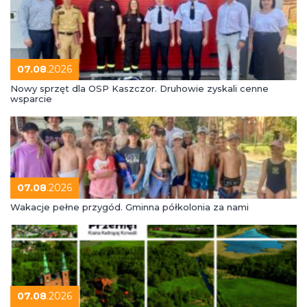
07.08
.2026
Nowy sprzęt dla OSP Kaszczor. Druhowie zyskali cenne
wsparcie
07.08
.2026
Wakacje pełne przygód. Gminna półkolonia za nami
07.08
.2026