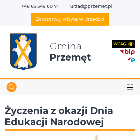
+48 65 549 60 71
urzad@przemet.pl
X
Wyszukaj w serwisie
Zarezerwuj wizytę w Urzędzie
Gmina
Przemęt
☱
Życzenia z okazji Dnia
Edukacji Narodowej