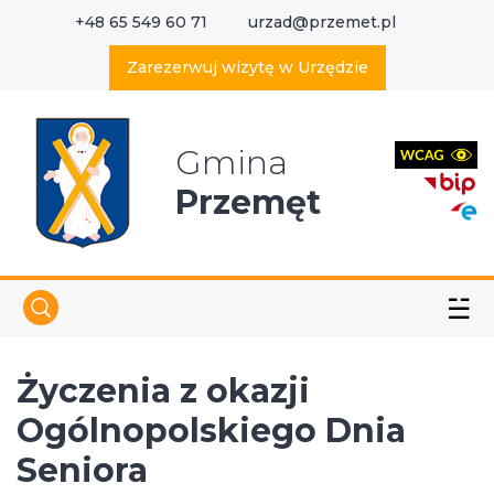
+48 65 549 60 71
urzad@przemet.pl
X
Wyszukaj w serwisie
Zarezerwuj wizytę w Urzędzie
Gmina
Przemęt
☱
Życzenia z okazji
Ogólnopolskiego Dnia
Seniora