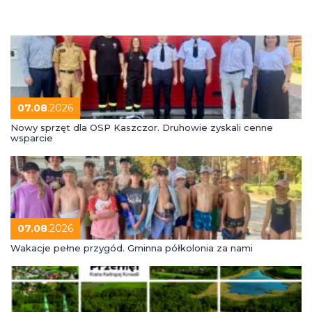
07.08
.2026
Nowy sprzęt dla OSP Kaszczor. Druhowie zyskali cenne
wsparcie
07.08
.2026
Wakacje pełne przygód. Gminna półkolonia za nami