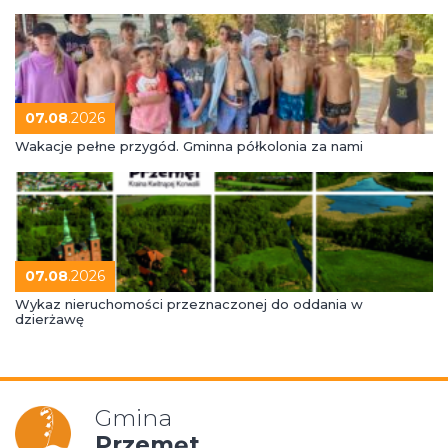
07.08
.2026
Wakacje pełne przygód. Gminna półkolonia za nami
07.08
.2026
Wykaz nieruchomości przeznaczonej do oddania w
dzierżawę
Gmina
Przemęt