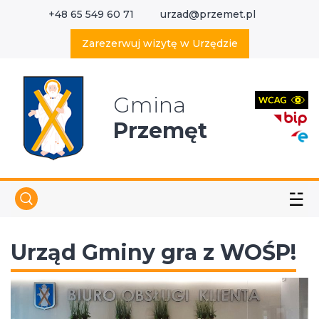
+48 65 549 60 71
urzad@przemet.pl
X
Wyszukaj w serwisie
Zarezerwuj wizytę w Urzędzie
Gmina
Przemęt
☱
Urząd Gminy gra z WOŚP!