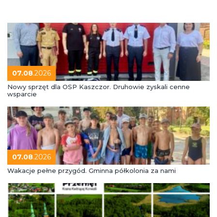
07.08
.2026
Nowy sprzęt dla OSP Kaszczor. Druhowie zyskali cenne
wsparcie
07.08
.2026
Wakacje pełne przygód. Gminna półkolonia za nami