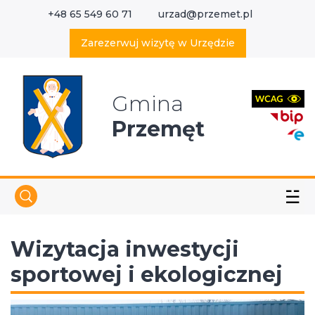
+48 65 549 60 71
urzad@przemet.pl
X
Wyszukaj w serwisie
Zarezerwuj wizytę w Urzędzie
Gmina
Przemęt
☱
Wizytacja inwestycji
sportowej i ekologicznej