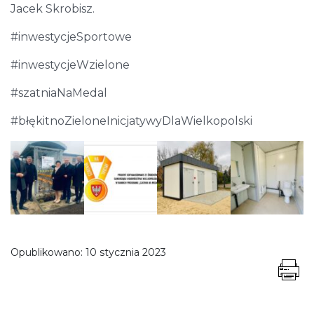
Jacek Skrobisz.
#inwestycjeSportowe
#inwestycjeWzielone
#szatniaNaMedal
#błękitnoZieloneInicjatywyDlaWielkopolski
Opublikowano:
10 stycznia 2023