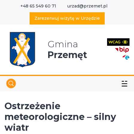
+48 65 549 60 71
urzad@przemet.pl
X
Wyszukaj w serwisie
Zarezerwuj wizytę w Urzędzie
Gmina
Przemęt
☱
Ostrzeżenie
meteorologiczne – silny
wiatr