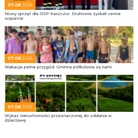
07.08
.2026
Nowy sprzęt dla OSP Kaszczor. Druhowie zyskali cenne
wsparcie
07.08
.2026
Wakacje pełne przygód. Gminna półkolonia za nami
07.08
.2026
Wykaz nieruchomości przeznaczonej do oddania w
dzierżawę