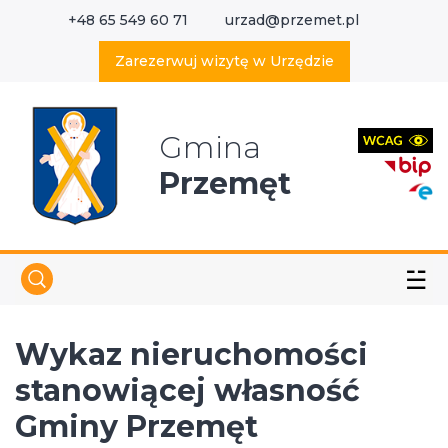
+48 65 549 60 71
urzad@przemet.pl
X
Wyszukaj w serwisie
Zarezerwuj wizytę w Urzędzie
Gmina
Przemęt
☱
Wykaz nieruchomości
stanowiącej własność
Gminy Przemęt