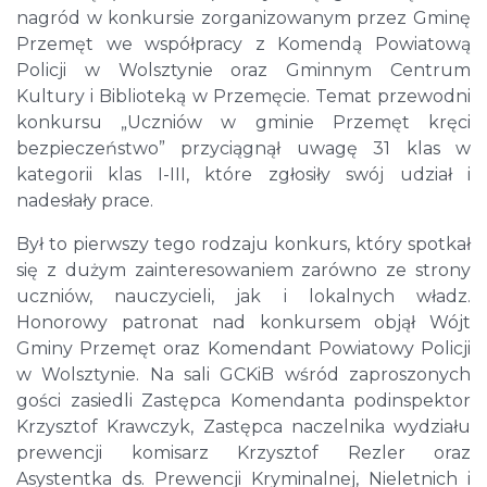
nagród w konkursie zorganizowanym przez Gminę
Przemęt we współpracy z Komendą Powiatową
Policji w Wolsztynie oraz Gminnym Centrum
Kultury i Biblioteką w Przemęcie. Temat przewodni
konkursu „Uczniów w gminie Przemęt kręci
bezpieczeństwo” przyciągnął uwagę 31 klas w
kategorii klas I-III, które zgłosiły swój udział i
nadesłały prace.
Był to pierwszy tego rodzaju konkurs, który spotkał
się z dużym zainteresowaniem zarówno ze strony
uczniów, nauczycieli, jak i lokalnych władz.
Honorowy patronat nad konkursem objął Wójt
Gminy Przemęt oraz Komendant Powiatowy Policji
w Wolsztynie. Na sali GCKiB wśród zaproszonych
gości zasiedli Zastępca Komendanta podinspektor
Krzysztof Krawczyk, Zastępca naczelnika wydziału
prewencji komisarz Krzysztof Rezler oraz
Asystentka ds. Prewencji Kryminalnej, Nieletnich i