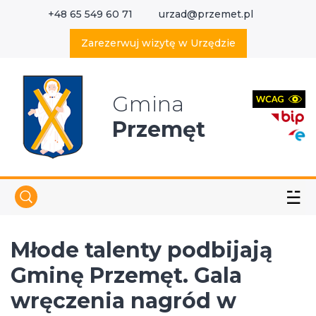
+48 65 549 60 71
urzad@przemet.pl
X
Wyszukaj w serwisie
Zarezerwuj wizytę w Urzędzie
Gmina
Przemęt
☱
Młode talenty podbijają
Gminę Przemęt. Gala
wręczenia nagród w