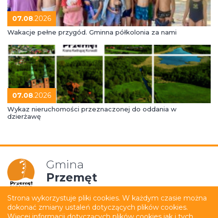
07.08
.2026
Wakacje pełne przygód. Gminna półkolonia za nami
07.08
.2026
Wykaz nieruchomości przeznaczonej do oddania w
dzierżawę
Gmina
Przemęt
Strona wykorzystuje pliki cookies. W każdym czasie można
dokonać zmiany ustaleń dotyczących plików cookies.
Mapa strony
Polityka prywatności
Więcej informacji dotyczących plików cookies jak i tych