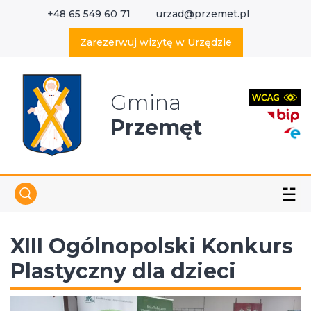
+48 65 549 60 71
urzad@przemet.pl
X
Wyszukaj w serwisie
Zarezerwuj wizytę w Urzędzie
Gmina
Przemęt
☱
XIII Ogólnopolski Konkurs
Plastyczny dla dzieci