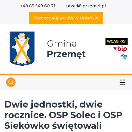
+48 65 549 60 71
urzad@przemet.pl
X
Wyszukaj w serwisie
Zarezerwuj wizytę w Urzędzie
Gmina
Przemęt
☱
Dwie jednostki, dwie
rocznice. OSP Solec i OSP
Siekówko świętowali