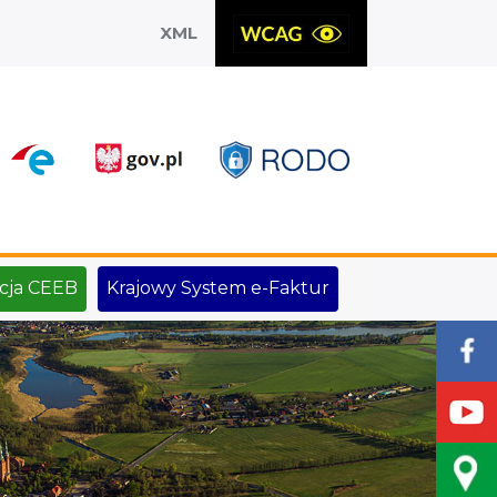
XML
X
cja CEEB
Krajowy System e-Faktur