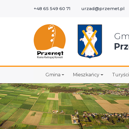
+48 65 549 60 71
urzad@przemet.pl
Wys
Gm
Pr
Gmina
Mieszkańcy
Turyści