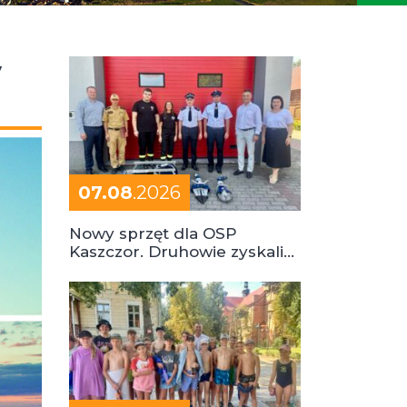
y
07.08
.2026
Nowy sprzęt dla OSP
Kaszczor. Druhowie zyskali
cenne wsparcie