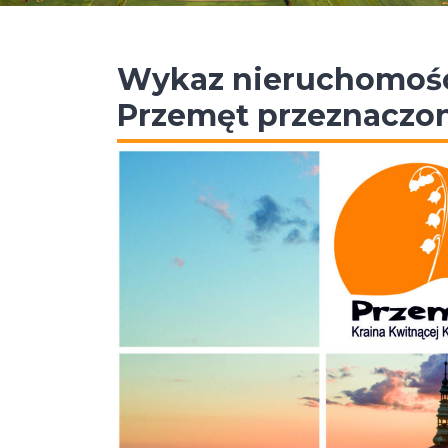
Wykaz nieruchomośc
Przemęt przeznaczon