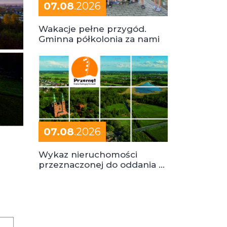
07.08
.2026
Wakacje pełne przygód.
Gminna półkolonia za nami
07.08
.2026
Wykaz nieruchomości
przeznaczonej do oddania w
dzierżawę