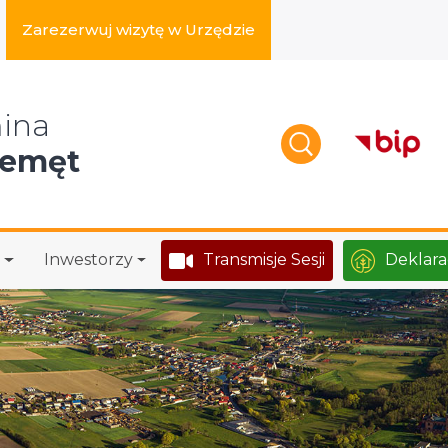
Zarezerwuj wizytę w Urzędzie
zukaj w serwisie
ina
zemęt
Inwestorzy
Transmisje Sesji
Deklara