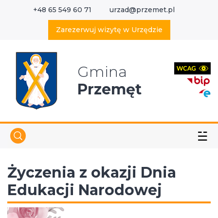
+48 65 549 60 71
urzad@przemet.pl
X
Wyszukaj w serwisie
Zarezerwuj wizytę w Urzędzie
Gmina
Przemęt
☱
Życzenia z okazji Dnia
Edukacji Narodowej