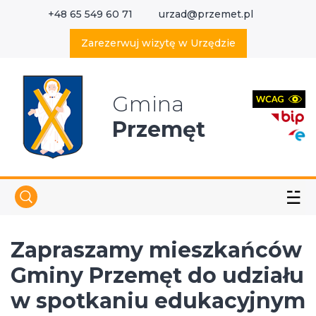
+48 65 549 60 71
urzad@przemet.pl
X
Wyszukaj w serwisie
Zarezerwuj wizytę w Urzędzie
Gmina
Przemęt
☱
Zapraszamy mieszkańców
Gminy Przemęt do udziału
w spotkaniu edukacyjnym