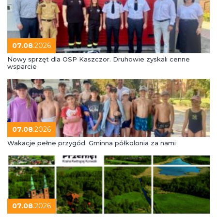
07.08
.2026
Nowy sprzęt dla OSP Kaszczor. Druhowie zyskali cenne
wsparcie
07.08
.2026
Wakacje pełne przygód. Gminna półkolonia za nami
07.08
.2026