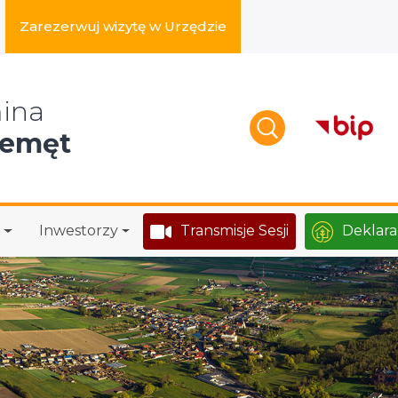
Zarezerwuj wizytę w Urzędzie
zukaj w serwisie
ina
zemęt
Inwestorzy
Transmisje Sesji
Deklara