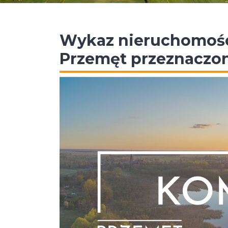
Wykaz nieruchomośc
Przemęt przeznaczon