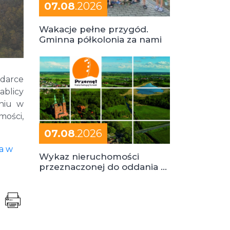
07.08
.2026
Wakacje pełne przygód.
Gminna półkolonia za nami
odarce
ablicy
eniu w
ości,
07.08
.2026
a w
Wykaz nieruchomości
przeznaczonej do oddania w
dzierżawę