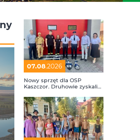
iny
07.08
.2026
Nowy sprzęt dla OSP
Kaszczor. Druhowie zyskali
cenne wsparcie