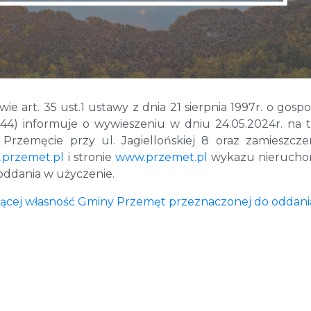
e art. 35 ust.1 ustawy z dnia 21 sierpnia 1997r. o gosp
344) informuje o wywieszeniu w dniu 24.05.2024r. na t
Przemęcie przy ul. Jagiellońskiej 8 oraz zamieszcz
.przemet.pl
i stronie
www.przemet.pl
wykazu nieruchom
ddania w użyczenie.
ącej własność Gminy Przemęt przeznaczonej do oddani