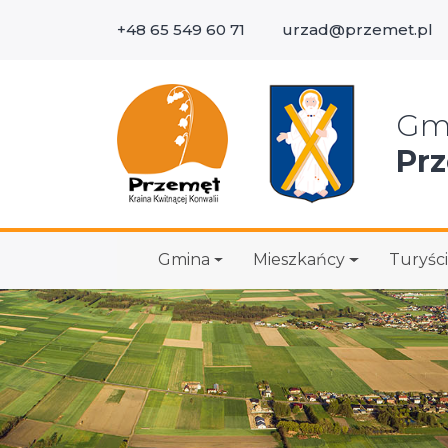
+48 65 549 60 71
urzad@przemet.pl
Wys
Gm
Pr
Gmina
Mieszkańcy
Turyści