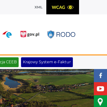
XML
X
cja CEEB
Krajowy System e-Faktur