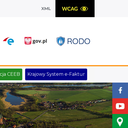
XML
X
cja CEEB
Krajowy System e-Faktur