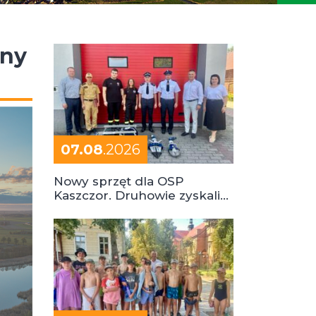
iny
07.08
.2026
Nowy sprzęt dla OSP
Kaszczor. Druhowie zyskali
cenne wsparcie