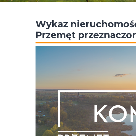
Wykaz nieruchomośc
Przemęt przeznaczon