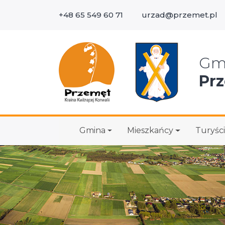
+48 65 549 60 71
urzad@przemet.pl
Wys
Gm
Pr
Gmina
Mieszkańcy
Turyści