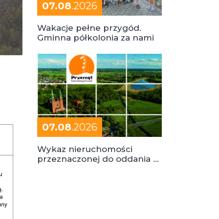
07.08
.2026
Wakacje pełne przygód.
Gminna półkolonia za nami
07.08
.2026
Wykaz nieruchomości
przeznaczonej do oddania w
dzierżawę