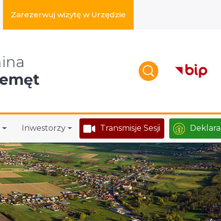
Zarezerwuj wizytę w Urzędzie
zukaj w serwisie
ina
zemęt
Inwestorzy
Transmisje Sesji
Deklara