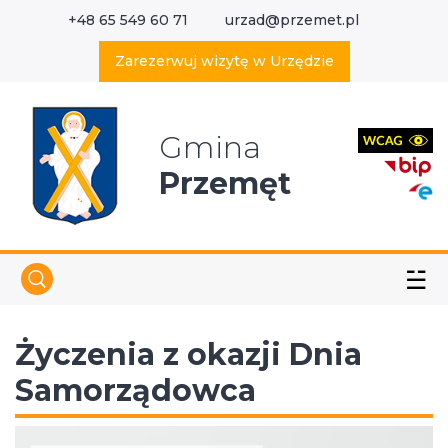
+48 65 549 60 71
urzad@przemet.pl
X
Wyszukaj w serwisie
Zarezerwuj wizytę w Urzędzie
Gmina
Przemęt
☱
Życzenia z okazji Dnia
Samorządowca