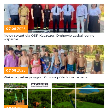
07.08
.2026
Nowy sprzęt dla OSP Kaszczor. Druhowie zyskali cenne
wsparcie
07.08
.2026
Wakacje pełne przygód. Gminna półkolonia za nami