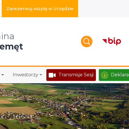
Zarezerwuj wizytę w Urzędzie
zukaj w serwisie
ina
zemęt
Inwestorzy
Transmisje Sesji
Deklara