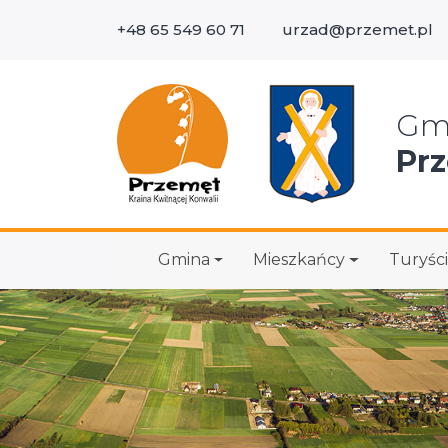
+48 65 549 60 71
urzad@przemet.pl
Wys
Gm
Pr
Gmina
Mieszkańcy
Turyści