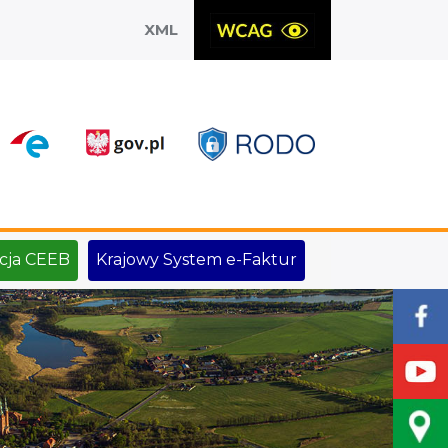
XML
X
cja CEEB
Krajowy System e-Faktur