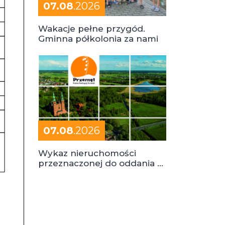
07.08
.2026
Wakacje pełne przygód.
Gminna półkolonia za nami
07.08
.2026
Wykaz nieruchomości
przeznaczonej do oddania w
dzierżawę