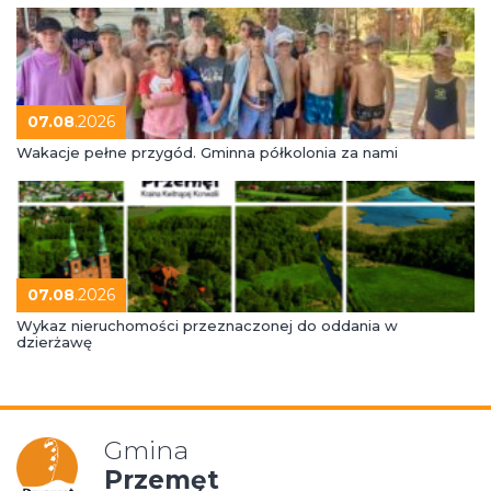
07.08
.2026
Wakacje pełne przygód. Gminna półkolonia za nami
07.08
.2026
Wykaz nieruchomości przeznaczonej do oddania w
dzierżawę
Gmina
Przemęt