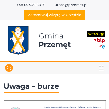
+48 65 549 60 71
urzad@przemet.pl
X
Wyszukaj w serwisie
Zarezerwuj wizytę w Urzędzie
Gmina
Przemęt
☱
Uwaga – burze