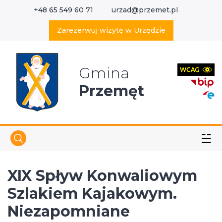
+48 65 549 60 71
urzad@przemet.pl
X
Wyszukaj w serwisie
Zarezerwuj wizytę w Urzędzie
Gmina
Przemęt
☱
XIX Spływ Konwaliowym
Szlakiem Kajakowym.
Niezapomniane