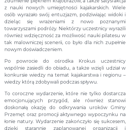
zdumienie pięknem krajobrazów, a także satysfakcja
z nauki nowych umiejętności kajakarskich. Wiele
osób wyrażało swój entuzjazm, podziwiając widoki i
dzieląc się wrażeniami z nowo poznanymi
towarzyszami podróży. Niektórzy uczestnicy wyrazili
również wdzięczność za możliwość nauki pilatesu w
tak malowniczej scenerii, co było dla nich zupełnie
nowym doświadczeniem.
Po powrocie do ośrodka Krokus uczestnicy
wspólnie zasiedli do obiadu, a także wzięli udział w
konkursie wiedzy na temat kajakarstwa i regionu –
wiedzy którą zdobywali podczas spływu.
To coroczne wydarzenie, które nie tylko dostarcza
emocjonujących przygód, ale również stanowi
doskonałą okazję do odkrywania uroków Gminy
Przemęt oraz promocji aktywnego wypoczynku na
łonie natury. Wydarzenie zakończyło się sukcesem,
dzięki starannie zaplanowanej organizacji i