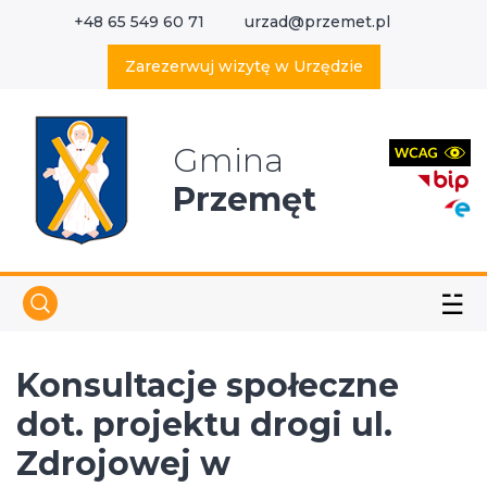
+48 65 549 60 71
urzad@przemet.pl
X
Wyszukaj w serwisie
Zarezerwuj wizytę w Urzędzie
Gmina
Przemęt
☱
Konsultacje społeczne
dot. projektu drogi ul.
Zdrojowej w