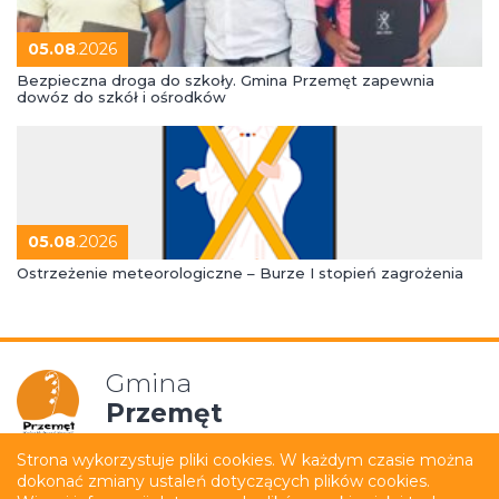
05.08
.2026
Bezpieczna droga do szkoły. Gmina Przemęt zapewnia
dowóz do szkół i ośrodków
05.08
.2026
Ostrzeżenie meteorologiczne – Burze I stopień zagrożenia
Gmina
Przemęt
Strona wykorzystuje pliki cookies. W każdym czasie można
dokonać zmiany ustaleń dotyczących plików cookies.
Mapa strony
Polityka prywatności