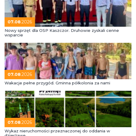
07.08
.2026
Nowy sprzęt dla OSP Kaszczor. Druhowie zyskali cenne
wsparcie
07.08
.2026
Wakacje pełne przygód. Gminna półkolonia za nami
07.08
.2026
Wykaz nieruchomości przeznaczonej do oddania w
dzierżawę