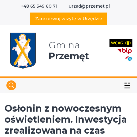
+48 65 549 60 71
urzad@przemet.pl
X
Wyszukaj w serwisie
Zarezerwuj wizytę w Urzędzie
Gmina
Przemęt
☱
Osłonin z nowoczesnym
oświetleniem. Inwestycja
zrealizowana na czas