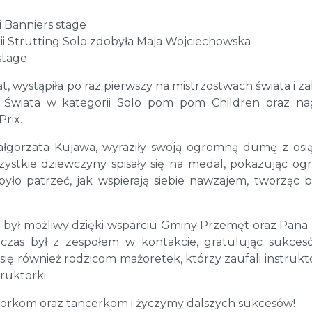
ii Banniers stage
orii Strutting Solo zdobyła Maja Wojciechowska
stage
at, wystąpiła po raz pierwszy na mistrzostwach świata i zal
a Świata w kategorii Solo pom pom Children oraz n
rix.
 Małgorzata Kujawa, wyraziły swoją ogromną dumę z osi
ystkie dziewczyny spisały się na medal, pokazując o
 było patrzeć, jak wspierają siebie nawzajem, tworząc 
 był możliwy dzięki wsparciu Gminy Przemęt oraz Pana
 czas był z zespołem w kontakcie, gratulując sukce
ię również rodzicom mażoretek, którzy zaufali instrukt
ruktorki.
orkom oraz tancerkom i życzymy dalszych sukcesów!