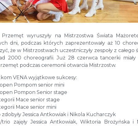
Przemęt wyruszyły na Mistrzostwa Świata Mażoret
ych dni, podczas których zaprezentowały aż 10 choreo
ć, że w Mistrzostwach uczestniczyły zespoły z całego ś
d 2000 choreografii. Już 28 czerwca tancerki miały
Przemęt podczas ceremonii otwarcia Mistrzostw.
etkom VENA wyjątkowe sukcesy:
ii open Pompom senior mini
ii open Pompon Senior stage
tegorii Mace senior stage
tegorii Mace senior mini
o zdobyły Jessica Antkowiak i Nikola Kucharczyk
trio zajęły Jessica Antkowiak, Wiktoria Brożyńska i 