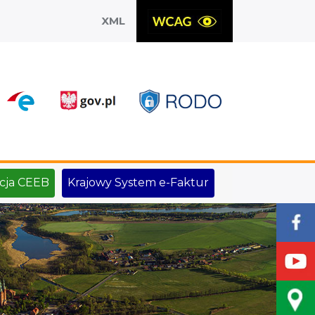
XML
X
cja CEEB
Krajowy System e-Faktur