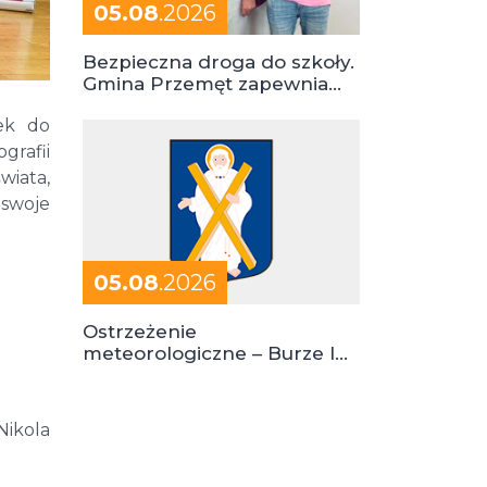
05.08
.2026
Bezpieczna droga do szkoły.
Gmina Przemęt zapewnia
dowóz do szkół i ośrodków
ek do
grafii
wiata,
 swoje
05.08
.2026
Ostrzeżenie
meteorologiczne – Burze I
stopień zagrożenia
Nikola