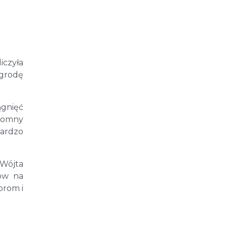
iczyła
agrodę
ągnięć
gromny
bardzo
 Wójta
sów na
orom i