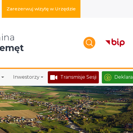
Zarezerwuj wizytę w Urzędzie
zukaj w serwisie
ina
zemęt
Inwestorzy
Transmisje Sesji
Deklara