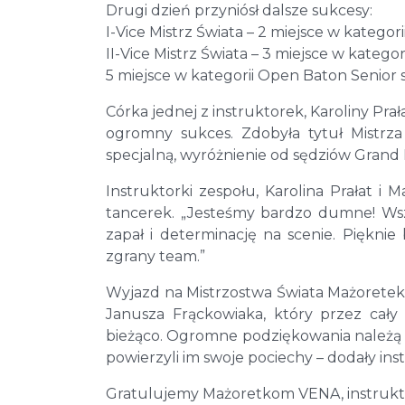
Drugi dzień przyniósł dalsze sukcesy:
I-Vice Mistrz Świata – 2 miejsce w kategor
II-Vice Mistrz Świata – 3 miejsce w kateg
5 miejsce w kategorii Open Baton Senior 
Córka jednej z instruktorek, Karoliny Prał
ogromny sukces. Zdobyła tytuł Mistrz
specjalną, wyróżnienie od sędziów Grand P
Instruktorki zespołu, Karolina Prałat i
tancerek. „Jesteśmy bardzo dumne! Wsz
zapał i determinację na scenie. Pięknie
zgrany team.”
Wyjazd na Mistrzostwa Świata Mażoretek
Janusza Frąckowiaka, który przez cały
bieżąco. Ogromne podziękowania należą s
powierzyli im swoje pociechy – dodały inst
Gratulujemy Mażoretkom VENA, instrukt