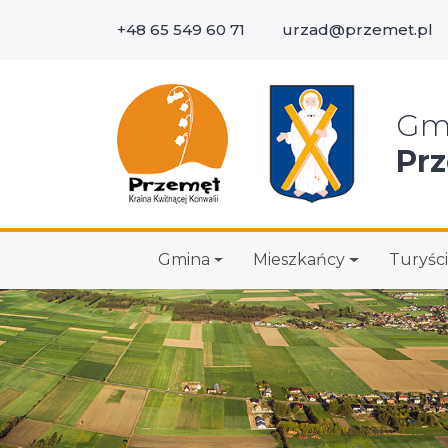
+48 65 549 60 71
urzad@przemet.pl
Wys
Gm
Pr
Gmina
Mieszkańcy
Turyści