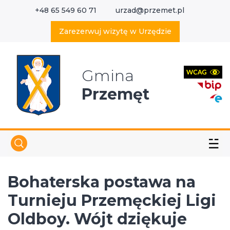
+48 65 549 60 71
urzad@przemet.pl
X
Wyszukaj w serwisie
Zarezerwuj wizytę w Urzędzie
Gmina
Przemęt
☱
Bohaterska postawa na
Turnieju Przemęckiej Ligi
Oldboy. Wójt dziękuje