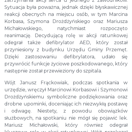
zatrzymania akcji serca u jednego z zawodników.
Sytuacja była poważna, jednak dzięki błyskawicznej
reakcji obecnych na miejscu osób, w tym Marcina
Korbasa, Szymona Drożdżyńskiego oraz Mariusza
Michałowskiego, natychmiast rozpoczęto
reanimację. Decydującą rolę w akcji ratunkowej
odegrał także defibrylator AED, który został
przyniesiony z budynku Urzędu Gminy Przemęt.
Dzięki zastosowaniu defibrylatora, udało się
przywrócić funkcje życiowe poszkodowanego, który
następnie został przewieziony do szpitala.
Wójt Janusz Frąckowiak, podczas spotkania w
urzędzie, wręczył Marcinowi Korbasowi i Szymonowi
Drożdżyńskiemu symboliczne podziękowania oraz
drobne upominki, doceniając ich niezwykłą postawę
i odwagę. Niestety, z powodu obowiązków
służbowych, na spotkaniu nie mógł się pojawić lek.
Mariusz Michałowski, który również odegrał