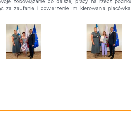
woje zobowiązanie do dalszej pracy na rzecz podno
jąc za zaufanie i powierzenie im kierowania placówk