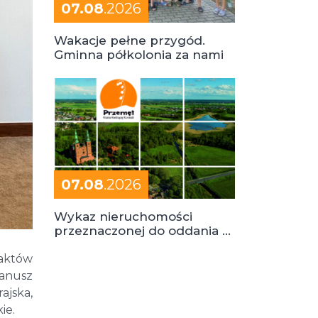
07.08
.2026
Wakacje pełne przygód.
Gminna półkolonia za nami
07.08
.2026
Wykaz nieruchomości
przeznaczonej do oddania w
dzierżawę
 aktów
Janusz
ajska,
ie.