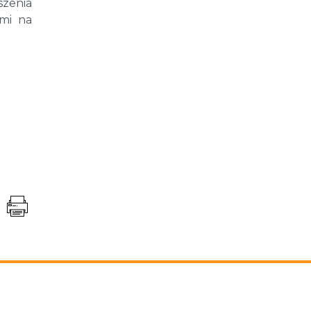
szenia
ami na