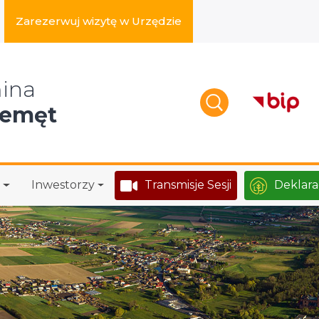
Zarezerwuj wizytę w Urzędzie
zukaj w serwisie
ina
zemęt
Inwestorzy
Transmisje Sesji
Deklara