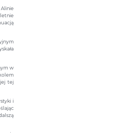
linie
letnie
nuacją
cyjnym
yskała
jnym w
zkolem
ej tej
tyki i
ślając
dalszą