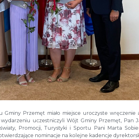
ędu Gminy Przemęt miało miejsce uroczyste wręczenie
W wydarzeniu uczestniczyli Wójt Gminy Przemęt, Pan 
wiaty, Promocji, Turystyki i Sportu Pani Marta Sobier
otwierdzające nominacje na kolejne kadencje dyrektorsk