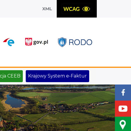
XML
X
cja CEEB
Krajowy System e-Faktur