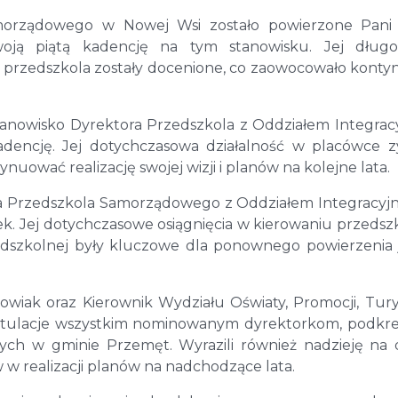
morządowego w Nowej Wsi zostało powierzone Pani A
woją piątą kadencję na tym stanowisku. Jej długo
 przedszkola zostały docenione, co zaowocowało konty
stanowisko Dyrektora Przedszkola z Oddziałem Integra
dencję. Jej dotychczasowa działalność w placówce z
uować realizację swojej wizji i planów na kolejne lata.
ra Przedszkola Samorządowego z Oddziałem Integracy
. Jej dotychczasowe osiągnięcia w kierowaniu przeds
edszkolnej były kluczowe dla ponownego powierzenia j
wiak oraz Kierownik Wydziału Oświaty, Promocji, Turys
gratulacje wszystkim nominowanym dyrektorkom, podkre
ch w gminie Przemęt. Wyrazili również nadzieję na 
 w realizacji planów na nadchodzące lata.