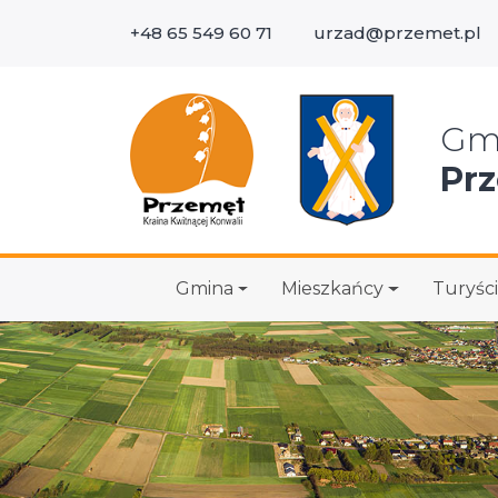
+48 65 549 60 71
urzad@przemet.pl
Wys
Gm
Pr
Gmina
Mieszkańcy
Turyści