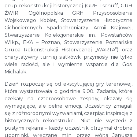
grup rekonstrukcji historycznej (GRH Tschuff, GRH
ŻWIR, Ogólnopolska GRH Przysposobienia
Wojskowego Kobiet, Stowarzyszenie Historyczne
Cichociemnych Spadochroniarzy Armii Krajowej,
Stwarzyszenie Kolekcjonerskie im. Powstańców
Wlkp., EKA – Poznań, Stowarzyszenie Poznańska
Grupa Rekonstrukcji Historycznej „WARTA”) oraz
charytatywny turniej siatkówki przyniosły nie tylko
wiele radości, ale i wymierne wsparcie dla Gosi
Michalak.
Dzień rozpoczął się od ekscytującej gry terenowej,
która wystartowała o godzinie 9:00. Zadania, które
czekały na czteroosobowe zespoły, okazały się
wymagające, ale pełne emocji. Uczestnicy zmagali
się z różnorodnymi wyzwaniami, czerpiąc inspirację z
historycznych rekonstrukcji. Nikt nie wyszedł z
pustymi rękami – każdy uczestnik otrzymał drobne
upominki, wręczane m.in. przez wójta Janusza