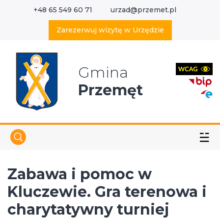
+48 65 549 60 71
urzad@przemet.pl
X
Wyszukaj w serwisie
Zarezerwuj wizytę w Urzędzie
Gmina
Przemęt
☱
Zabawa i pomoc w
Kluczewie. Gra terenowa i
charytatywny turniej