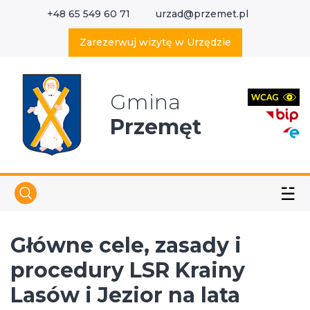
+48 65 549 60 71
urzad@przemet.pl
X
Wyszukaj w serwisie
Zarezerwuj wizytę w Urzędzie
Gmina
Przemęt
☱
Główne cele, zasady i
procedury LSR Krainy
Lasów i Jezior na lata