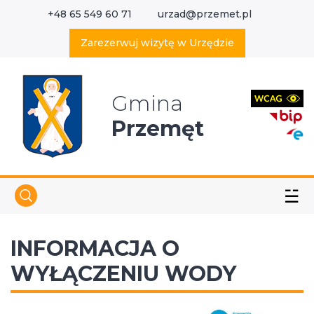
+48 65 549 60 71
urzad@przemet.pl
X
Wyszukaj w serwisie
Zarezerwuj wizytę w Urzędzie
Gmina
Przemęt
☱
INFORMACJA O
WYŁĄCZENIU WODY