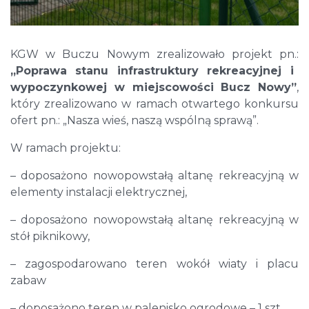
KGW w Buczu Nowym zrealizowało projekt pn.:
„Poprawa stanu infrastruktury rekreacyjnej i
wypoczynkowej w miejscowości Bucz Nowy”
,
który zrealizowano w ramach otwartego konkursu
ofert pn.: „Nasza wieś, naszą wspólną sprawą”.
W ramach projektu:
– doposażono nowopowstałą altanę rekreacyjną w
elementy instalacji elektrycznej,
– doposażono nowopowstałą altanę rekreacyjną w
stół piknikowy,
– zagospodarowano teren wokół wiaty i placu
zabaw
– doposażono teren w palenisko ogrodowe – 1 szt.