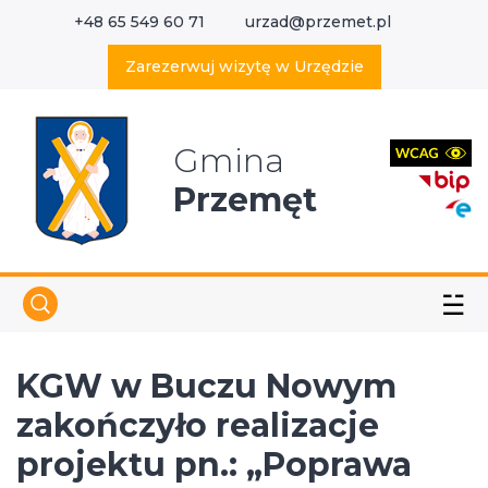
+48 65 549 60 71
urzad@przemet.pl
X
Wyszukaj w serwisie
Zarezerwuj wizytę w Urzędzie
Gmina
Przemęt
☱
KGW w Buczu Nowym
zakończyło realizacje
projektu pn.: „Poprawa