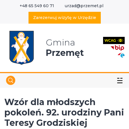
+48 65 549 60 71
urzad@przemet.pl
X
Wyszukaj w serwisie
Zarezerwuj wizytę w Urzędzie
Gmina
Przemęt
☱
Wzór dla młodszych
pokoleń. 92. urodziny Pani
Teresy Grodziskiej