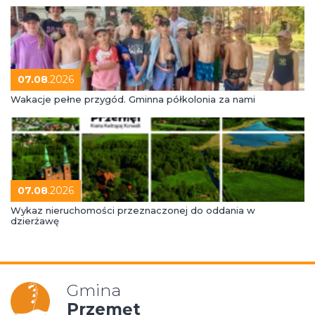
07.08
.2026
Wakacje pełne przygód. Gminna półkolonia za nami
07.08
.2026
Wykaz nieruchomości przeznaczonej do oddania w
dzierżawę
Gmina
Przemęt