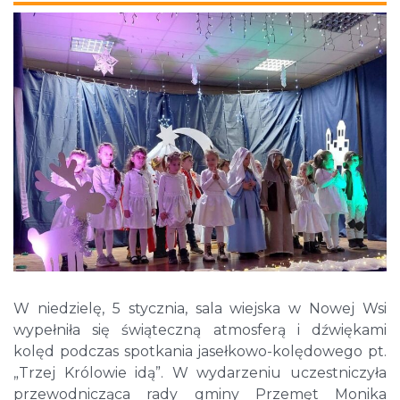
W niedzielę, 5 stycznia, sala wiejska w Nowej Wsi
wypełniła się świąteczną atmosferą i dźwiękami
kolęd podczas spotkania jasełkowo-kolędowego pt.
„Trzej Królowie idą”. W wydarzeniu uczestniczyła
przewodnicząca rady gminy Przemęt Monika