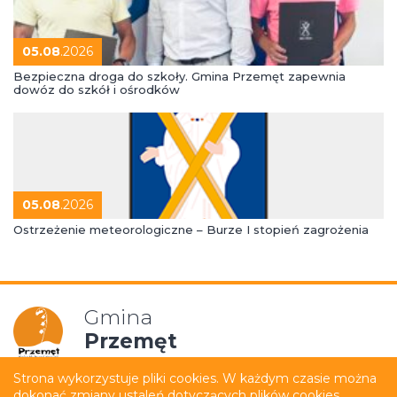
05.08
.2026
Bezpieczna droga do szkoły. Gmina Przemęt zapewnia
dowóz do szkół i ośrodków
05.08
.2026
Ostrzeżenie meteorologiczne – Burze I stopień zagrożenia
Gmina
Przemęt
Strona wykorzystuje pliki cookies. W każdym czasie można
dokonać zmiany ustaleń dotyczących plików cookies.