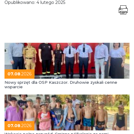
Opublikowano:
4 lutego 2025
07.08
.2026
Nowy sprzęt dla OSP Kaszczor. Druhowie zyskali cenne
wsparcie
07.08
.2026
Wakacje pełne przygód. Gminna półkolonia za nami