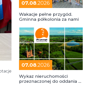
07.08
.2026
Wakacje pełne przygód.
Gminna półkolonia za nami
07.08
.2026
otacje
Wykaz nieruchomości
przeznaczonej do oddania w
dzierżawę