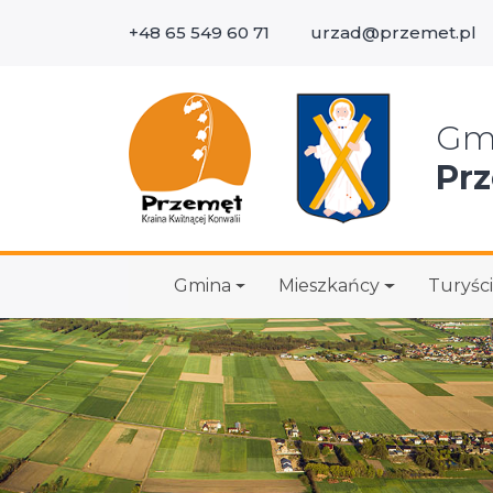
+48 65 549 60 71
urzad@przemet.pl
Wys
Gm
Pr
Gmina
Mieszkańcy
Turyści