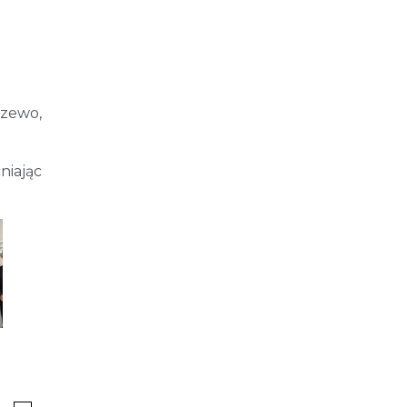
czewo,
niając