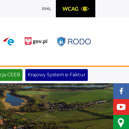
XML
X
cja CEEB
Krajowy System e-Faktur