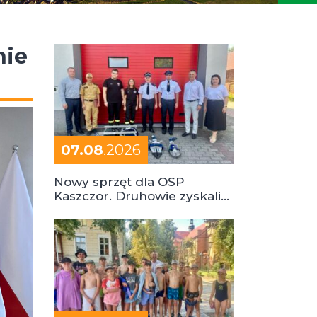
nie
07.08
.2026
Nowy sprzęt dla OSP
Kaszczor. Druhowie zyskali
cenne wsparcie