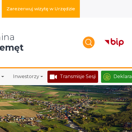
Zarezerwuj wizytę w Urzędzie
zukaj w serwisie
ina
zemęt
Inwestorzy
Transmisje Sesji
Deklara