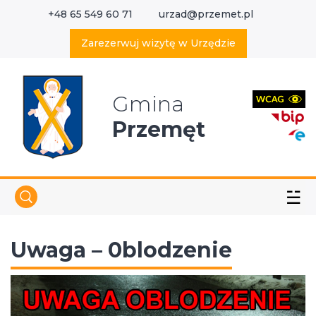
+48 65 549 60 71
urzad@przemet.pl
X
Wyszukaj w serwisie
Zarezerwuj wizytę w Urzędzie
Gmina
Przemęt
☱
Uwaga – 0blodzenie