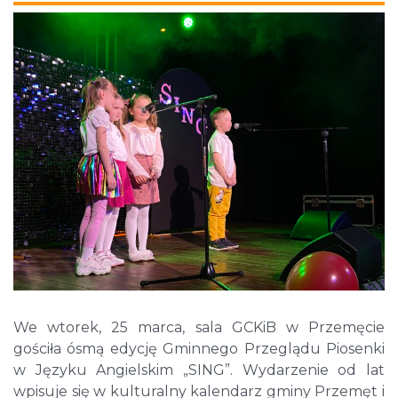
We wtorek, 25 marca, sala GCKiB w Przemęcie
gościła ósmą edycję Gminnego Przeglądu Piosenki
w Języku Angielskim „SING”. Wydarzenie od lat
wpisuje się w kulturalny kalendarz gminy Przemęt i