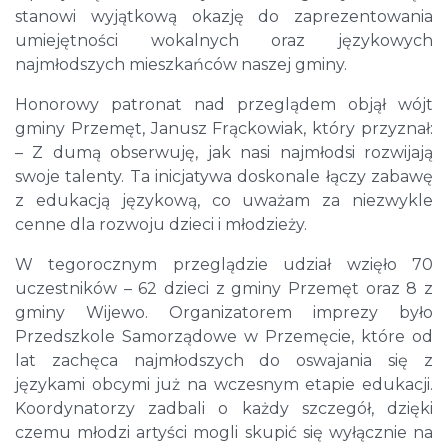
stanowi wyjątkową okazję do zaprezentowania
umiejętności wokalnych oraz językowych
najmłodszych mieszkańców naszej gminy.
Honorowy patronat nad przeglądem objął wójt
gminy Przemęt, Janusz Frąckowiak, który przyznał:
– Z dumą obserwuję, jak nasi najmłodsi rozwijają
swoje talenty. Ta inicjatywa doskonale łączy zabawę
z edukacją językową, co uważam za niezwykle
cenne dla rozwoju dzieci i młodzieży.
W tegorocznym przeglądzie udział wzięło 70
uczestników – 62 dzieci z gminy Przemęt oraz 8 z
gminy Wijewo. Organizatorem imprezy było
Przedszkole Samorządowe w Przemęcie, które od
lat zachęca najmłodszych do oswajania się z
językami obcymi już na wczesnym etapie edukacji.
Koordynatorzy zadbali o każdy szczegół, dzięki
czemu młodzi artyści mogli skupić się wyłącznie na