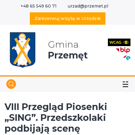
+48 65 549 60 71
urzad@przemet.pl
X
Wyszukaj w serwisie
Zarezerwuj wizytę w Urzędzie
Gmina
Przemęt
☱
VIII Przegląd Piosenki
„SING”. Przedszkolaki
podbijają scenę