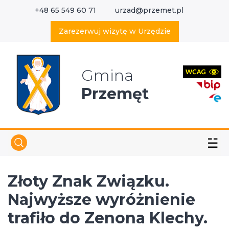
+48 65 549 60 71
urzad@przemet.pl
X
Wyszukaj w serwisie
Zarezerwuj wizytę w Urzędzie
Gmina
Przemęt
☱
Złoty Znak Związku.
Najwyższe wyróżnienie
trafiło do Zenona Klechy.