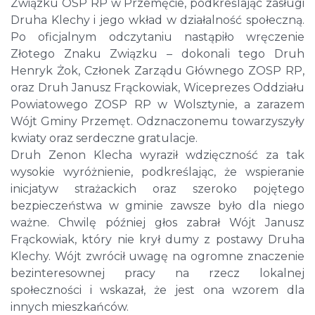
Związku OSP RP w Przemęcie, podkreślając zasługi
Druha Klechy i jego wkład w działalność społeczną.
Po oficjalnym odczytaniu nastąpiło wręczenie
Złotego Znaku Związku – dokonali tego Druh
Henryk Żok, Członek Zarządu Głównego ZOSP RP,
oraz Druh Janusz Frąckowiak, Wiceprezes Oddziału
Powiatowego ZOSP RP w Wolsztynie, a zarazem
Wójt Gminy Przemęt. Odznaczonemu towarzyszyły
kwiaty oraz serdeczne gratulacje.
Druh Zenon Klecha wyraził wdzięczność za tak
wysokie wyróżnienie, podkreślając, że wspieranie
inicjatyw strażackich oraz szeroko pojętego
bezpieczeństwa w gminie zawsze było dla niego
ważne. Chwilę później głos zabrał Wójt Janusz
Frąckowiak, który nie krył dumy z postawy Druha
Klechy. Wójt zwrócił uwagę na ogromne znaczenie
bezinteresownej pracy na rzecz lokalnej
społeczności i wskazał, że jest ona wzorem dla
innych mieszkańców.