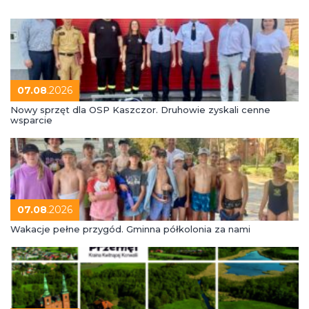
07.08
.2026
Nowy sprzęt dla OSP Kaszczor. Druhowie zyskali cenne
wsparcie
07.08
.2026
Wakacje pełne przygód. Gminna półkolonia za nami