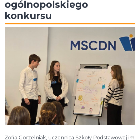
ogólnopolskiego
konkursu
Zofia Gorzelniak, uczennica Szkoły Podstawowej im.