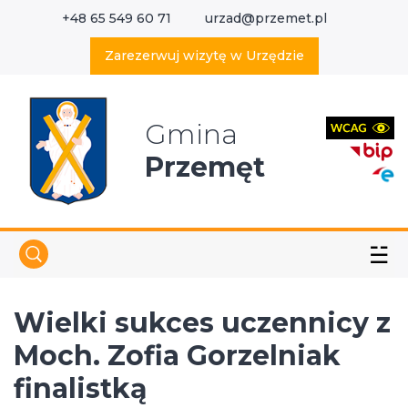
+48 65 549 60 71
urzad@przemet.pl
X
Wyszukaj w serwisie
Zarezerwuj wizytę w Urzędzie
Gmina
Przemęt
☱
Wielki sukces uczennicy z
Moch. Zofia Gorzelniak
finalistką