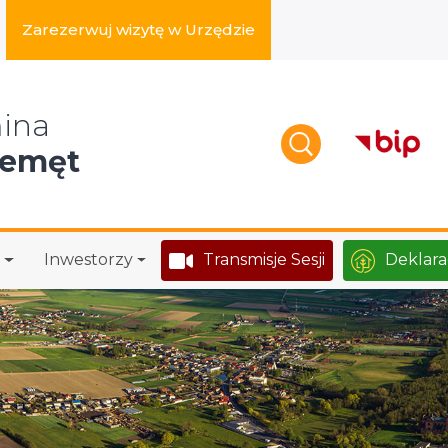
Zarezerwuj wizytę w Urzędzie
zukaj w serwisie
ina
zemęt
Inwestorzy
Transmisje Sesji
Deklara