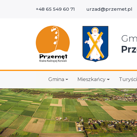
+48 65 549 60 71
urzad@przemet.pl
Wys
Gm
Pr
Gmina
Mieszkańcy
Turyści