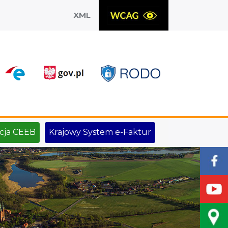
XML
X
cja CEEB
Krajowy System e-Faktur