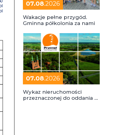
07.08
.2026
Wakacje pełne przygód.
Gminna półkolonia za nami
07.08
.2026
Wykaz nieruchomości
przeznaczonej do oddania w
dzierżawę