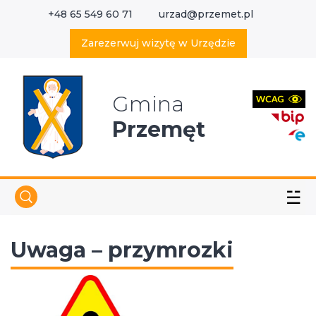
+48 65 549 60 71
urzad@przemet.pl
X
Wyszukaj w serwisie
Zarezerwuj wizytę w Urzędzie
Gmina
Przemęt
☱
Uwaga – przymrozki