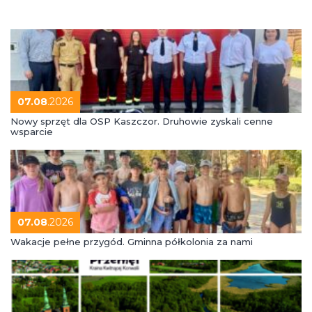
07.08
.2026
Nowy sprzęt dla OSP Kaszczor. Druhowie zyskali cenne
wsparcie
07.08
.2026
Wakacje pełne przygód. Gminna półkolonia za nami