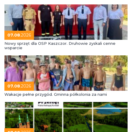
07.08
.2026
Nowy sprzęt dla OSP Kaszczor. Druhowie zyskali cenne
wsparcie
07.08
.2026
Wakacje pełne przygód. Gminna półkolonia za nami