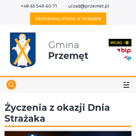
+48 65 549 60 71
urzad@przemet.pl
X
Wyszukaj w serwisie
Zarezerwuj wizytę w Urzędzie
Gmina
Przemęt
☱
Życzenia z okazji Dnia
Strażaka