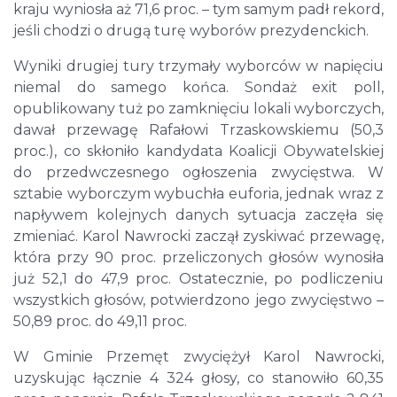
kraju wyniosła aż 71,6 proc. – tym samym padł rekord,
jeśli chodzi o drugą turę wyborów prezydenckich.
Wyniki drugiej tury trzymały wyborców w napięciu
niemal do samego końca. Sondaż exit poll,
opublikowany tuż po zamknięciu lokali wyborczych,
dawał przewagę Rafałowi Trzaskowskiemu (50,3
proc.), co skłoniło kandydata Koalicji Obywatelskiej
do przedwczesnego ogłoszenia zwycięstwa. W
sztabie wyborczym wybuchła euforia, jednak wraz z
napływem kolejnych danych sytuacja zaczęła się
zmieniać. Karol Nawrocki zaczął zyskiwać przewagę,
która przy 90 proc. przeliczonych głosów wynosiła
już 52,1 do 47,9 proc. Ostatecznie, po podliczeniu
wszystkich głosów, potwierdzono jego zwycięstwo –
50,89 proc. do 49,11 proc.
W Gminie Przemęt zwyciężył Karol Nawrocki,
uzyskując łącznie 4 324 głosy, co stanowiło 60,35