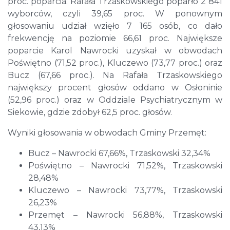
proc. poparcia. Rafała Trzaskowskiego poparło 2 841
wyborców, czyli 39,65 proc. W ponownym
głosowaniu udział wzięło 7 165 osób, co dało
frekwencję na poziomie 66,61 proc. Największe
poparcie Karol Nawrocki uzyskał w obwodach
Poświętno (71,52 proc.), Kluczewo (73,77 proc.) oraz
Bucz (67,66 proc.). Na Rafała Trzaskowskiego
największy procent głosów oddano w Osłoninie
(52,96 proc.) oraz w Oddziale Psychiatrycznym w
Siekowie, gdzie zdobył 62,5 proc. głosów.
Wyniki głosowania w obwodach Gminy Przemęt:
Bucz – Nawrocki 67,66%, Trzaskowski 32,34%
Poświętno – Nawrocki 71,52%, Trzaskowski
28,48%
Kluczewo – Nawrocki 73,77%, Trzaskowski
26,23%
Przemęt – Nawrocki 56,88%, Trzaskowski
43,13%