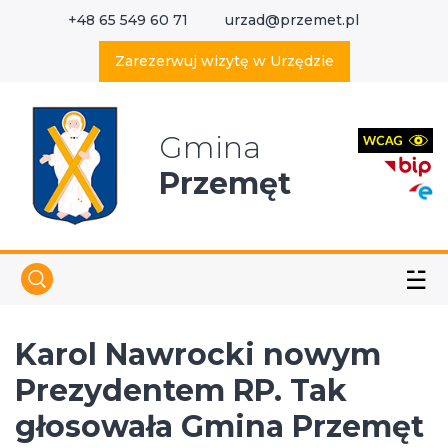
+48 65 549 60 71
urzad@przemet.pl
X
Wyszukaj w serwisie
Zarezerwuj wizytę w Urzędzie
Gmina
Przemęt
☱
Karol Nawrocki nowym
Prezydentem RP. Tak
głosowała Gmina Przemęt