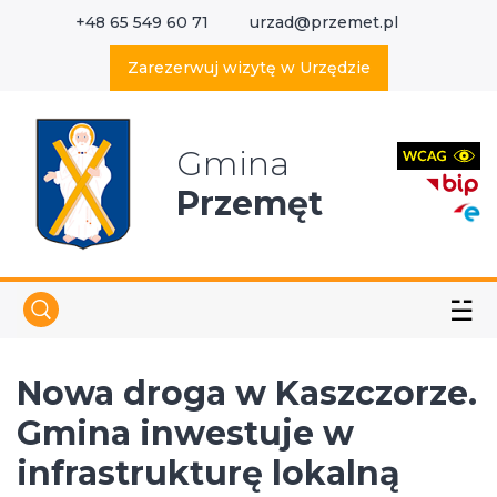
+48 65 549 60 71
urzad@przemet.pl
X
Wyszukaj w serwisie
Zarezerwuj wizytę w Urzędzie
Gmina
Przemęt
☱
Nowa droga w Kaszczorze.
Gmina inwestuje w
infrastrukturę lokalną