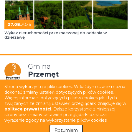
07.08
.2026
Wykaz nieruchomości przeznaczonej do oddania w
dzierżawę
Gmina
Przemęt
Strona wykorzystuje pliki cookies. W każdym czasie można
dokonać zmiany ustaleń dotyczących plików cookies.
Mapa strony
Polityka prywatności
Więcej informacji dotyczących plików cookies jak i tych
związanych ze zmianą ustawień przeglądarki znajduje się w
Deklaracja dostępności
Film z tłumaczeniem PJM
polityce prywatności
. Dalsze korzystanie z niniejszej
strony bez zmiany ustawień przeglądarki oznacza
Tekst łatwy do czytania (ETR)
wyrażenie zgody na wykorzystanie plików cookies.
Rozumiem