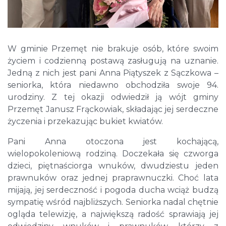
W gminie Przemęt nie brakuje osób, które swoim
życiem i codzienną postawą zasługują na uznanie.
Jedną z nich jest pani Anna Piątyszek z Sączkowa –
seniorka, która niedawno obchodziła swoje 94.
urodziny. Z tej okazji odwiedził ją wójt gminy
Przemęt Janusz Frąckowiak, składając jej serdeczne
życzenia i przekazując bukiet kwiatów.
Pani Anna otoczona jest kochającą,
wielopokoleniową rodziną. Doczekała się czworga
dzieci, piętnaściorga wnuków, dwudziestu jeden
prawnuków oraz jednej praprawnuczki. Choć lata
mijają, jej serdeczność i pogoda ducha wciąż budzą
sympatię wśród najbliższych. Seniorka nadal chętnie
ogląda telewizję, a największą radość sprawiają jej