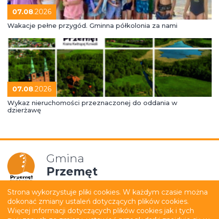
07.08
.2026
Wakacje pełne przygód. Gminna półkolonia za nami
07.08
.2026
Wykaz nieruchomości przeznaczonej do oddania w
dzierżawę
Gmina
Przemęt
Strona wykorzystuje pliki cookies. W każdym czasie można
dokonać zmiany ustaleń dotyczących plików cookies.
Mapa strony
Polityka prywatności
Więcej informacji dotyczących plików cookies jak i tych