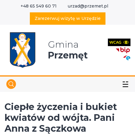
+48 65 549 60 71
urzad@przemet.pl
X
Wyszukaj w serwisie
Zarezerwuj wizytę w Urzędzie
Gmina
Przemęt
☱
Ciepłe życzenia i bukiet
kwiatów od wójta. Pani
Anna z Sączkowa