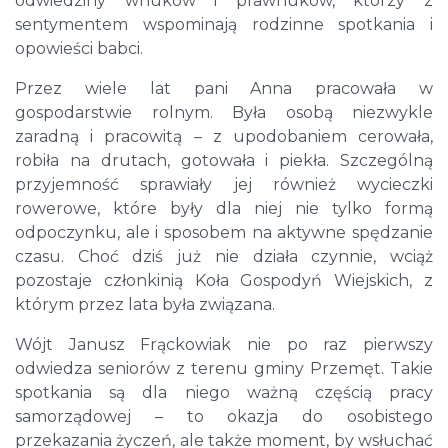
odwiedziny wnuków i prawnuków, którzy z
sentymentem wspominają rodzinne spotkania i
opowieści babci.
Przez wiele lat pani Anna pracowała w
gospodarstwie rolnym. Była osobą niezwykle
zaradną i pracowitą – z upodobaniem cerowała,
robiła na drutach, gotowała i piekła. Szczególną
przyjemność sprawiały jej również wycieczki
rowerowe, które były dla niej nie tylko formą
odpoczynku, ale i sposobem na aktywne spędzanie
czasu. Choć dziś już nie działa czynnie, wciąż
pozostaje członkinią Koła Gospodyń Wiejskich, z
którym przez lata była związana.
Wójt Janusz Frąckowiak nie po raz pierwszy
odwiedza seniorów z terenu gminy Przemęt. Takie
spotkania są dla niego ważną częścią pracy
samorządowej – to okazja do osobistego
przekazania życzeń, ale także moment, by wsłuchać