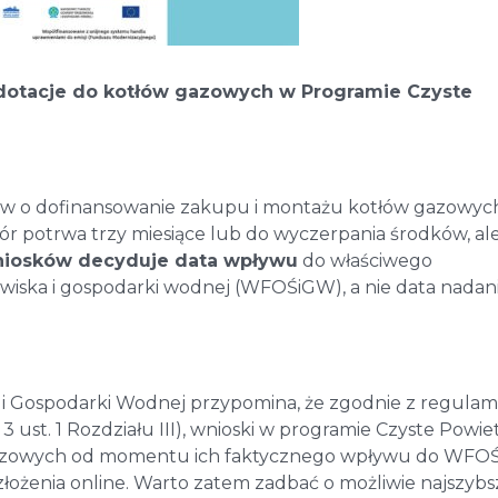
dotacje do kotłów gazowych w Programie Czyste
ków o dofinansowanie zakupu i montażu kotłów gazowyc
r potrwa trzy miesiące lub do wyczerpania środków, al
wniosków decyduje data wpływu
do właściwego
ska i gospodarki wodnej (WFOŚiGW), a nie data nadan
 Gospodarki Wodnej przypomina, że zgodnie z regula
ust. 1 Rozdziału III), wnioski w programie Czyste Powie
darzowych od momentu ich faktycznego wpływu do WF
 złożenia online. Warto zatem zadbać o możliwie najszybs