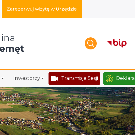
Zarezerwuj wizytę w Urzędzie
zukaj w serwisie
ina
zemęt
Inwestorzy
Transmisje Sesji
Deklara