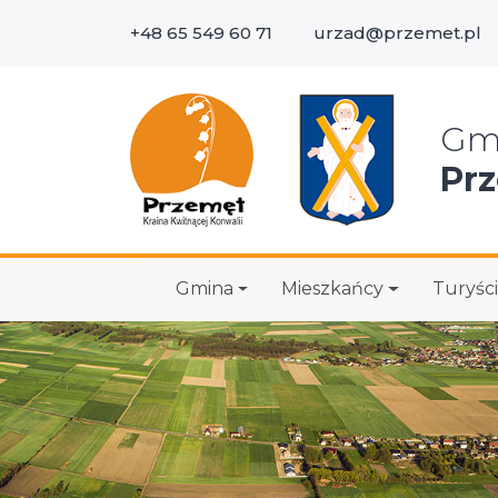
+48 65 549 60 71
urzad@przemet.pl
Wys
Gm
Pr
Gmina
Mieszkańcy
Turyści