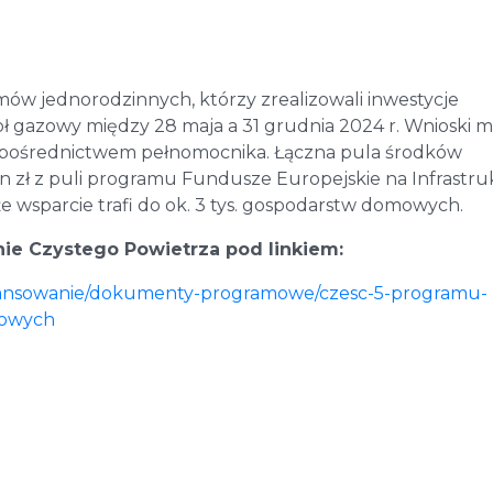
omów jednorodzinnych, którzy zrealizowali inwestycje
oł gazowy między 28 maja a 31 grudnia 2024 r. Wnioski 
za pośrednictwem pełnomocnika. Łączna pula środków
 zł z puli programu Fundusze Europejskie na Infrastru
 że wsparcie trafi do ok. 3 tys. gospodarstw domowych.
nie Czystego Powietrza pod linkiem:
finansowanie/dokumenty-programowe/czesc-5-programu-
zowych