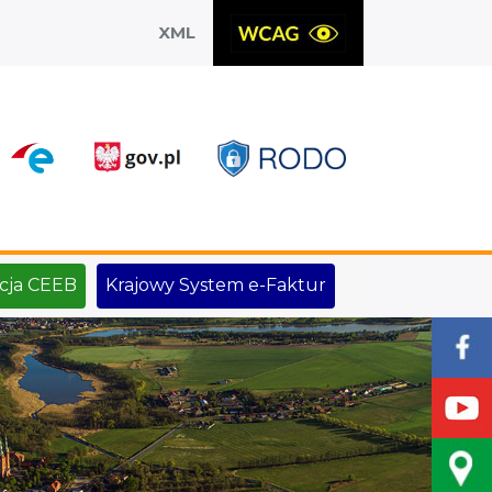
XML
X
cja CEEB
Krajowy System e-Faktur