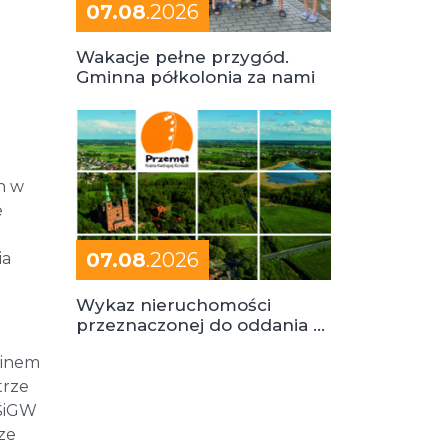
07.08
.2026
Wakacje pełne przygód.
Gminna półkolonia za nami
h w
e
07.08
.2026
ia
Wykaz nieruchomości
przeznaczonej do oddania w
dzierżawę
minem
trze
OŚiGW
ze