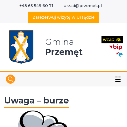
+48 65 549 60 71
urzad@przemet.pl
X
Wyszukaj w serwisie
Zarezerwuj wizytę w Urzędzie
Gmina
Przemęt
☱
Uwaga – burze