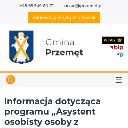
+48 65 549 60 71
urzad@przemet.pl
X
Wyszukaj w serwisie
Zarezerwuj wizytę w Urzędzie
Gmina
Przemęt
☱
Informacja dotycząca
programu „Asystent
osobisty osoby z