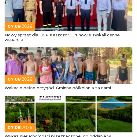
07.08
.2026
Nowy sprzęt dla OSP Kaszczor. Druhowie zyskali cenne
wsparcie
07.08
.2026
Wakacje pełne przygód. Gminna półkolonia za nami
07.08
.2026
Wykaz nieruchomości przeznaczonej do oddania w