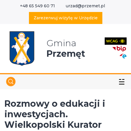
+48 65 549 60 71
urzad@przemet.pl
X
Wyszukaj w serwisie
Zarezerwuj wizytę w Urzędzie
Gmina
Przemęt
☱
Rozmowy o edukacji i
inwestycjach.
Wielkopolski Kurator