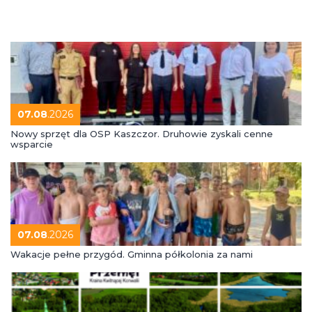
07.08
.2026
Nowy sprzęt dla OSP Kaszczor. Druhowie zyskali cenne
wsparcie
07.08
.2026
Wakacje pełne przygód. Gminna półkolonia za nami