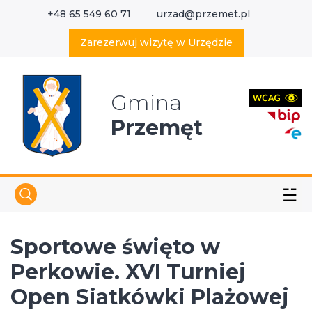
+48 65 549 60 71
urzad@przemet.pl
X
Wyszukaj w serwisie
Zarezerwuj wizytę w Urzędzie
Gmina
Przemęt
☱
Sportowe święto w
Perkowie. XVI Turniej
Open Siatkówki Plażowej