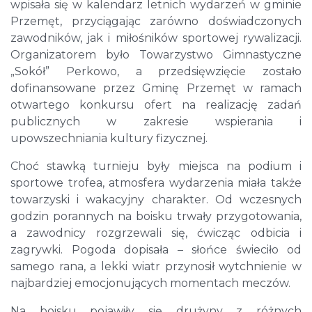
wpisała się w kalendarz letnich wydarzeń w gminie
Przemęt, przyciągając zarówno doświadczonych
zawodników, jak i miłośników sportowej rywalizacji.
Organizatorem było Towarzystwo Gimnastyczne
„Sokół” Perkowo, a przedsięwzięcie zostało
dofinansowane przez Gminę Przemęt w ramach
otwartego konkursu ofert na realizację zadań
publicznych w zakresie wspierania i
upowszechniania kultury fizycznej.
Choć stawką turnieju były miejsca na podium i
sportowe trofea, atmosfera wydarzenia miała także
towarzyski i wakacyjny charakter. Od wczesnych
godzin porannych na boisku trwały przygotowania,
a zawodnicy rozgrzewali się, ćwicząc odbicia i
zagrywki. Pogoda dopisała – słońce świeciło od
samego rana, a lekki wiatr przynosił wytchnienie w
najbardziej emocjonujących momentach meczów.
Na boisku pojawiły się drużyny z różnych