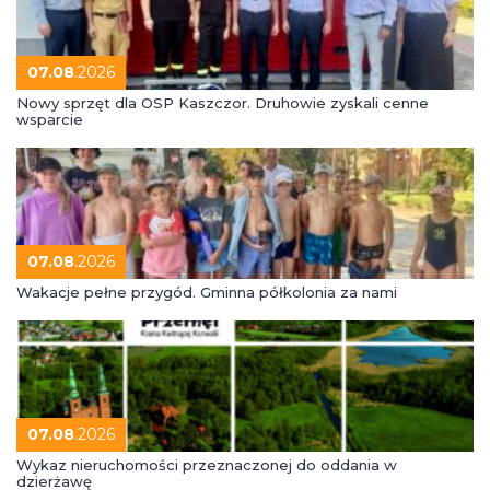
07.08
.2026
Nowy sprzęt dla OSP Kaszczor. Druhowie zyskali cenne
wsparcie
07.08
.2026
Wakacje pełne przygód. Gminna półkolonia za nami
07.08
.2026
Wykaz nieruchomości przeznaczonej do oddania w
dzierżawę