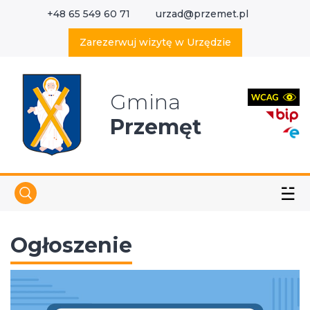
+48 65 549 60 71
urzad@przemet.pl
X
Wyszukaj w serwisie
Zarezerwuj wizytę w Urzędzie
Gmina
Przemęt
☱
Ogłoszenie